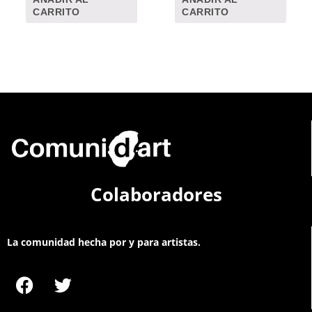
CARRITO
CARRITO
Colaboradores
La comunidad hecha por y para artistas.
F
T
a
w
c
i