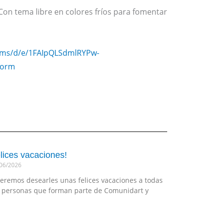
Con tema libre en colores fríos para fomentar
orms/d/e/1FAIpQLSdmlRYPw-
form
lices vacaciones!
06/2026
eremos desearles unas felices vacaciones a todas
s personas que forman parte de Comunidart y