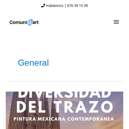
Ir
Hablemos | 676 39 15 39
al
contenido
MEN
PRIN
General
EXPOSICIÓN
“LA
DIVERSIDAD
DEL
TRAZO”