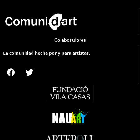
Colaboradores
La comunidad hecha por y para artistas.
F
T
a
w
c
i
e
t
b
t
o
e
o
r
k