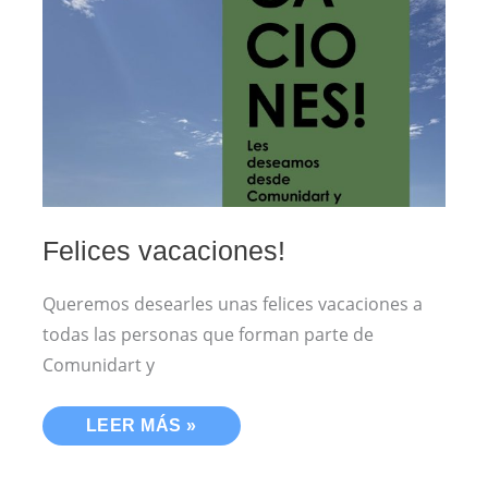
Felices vacaciones!
Queremos desearles unas felices vacaciones a
todas las personas que forman parte de
Comunidart y
LEER MÁS »