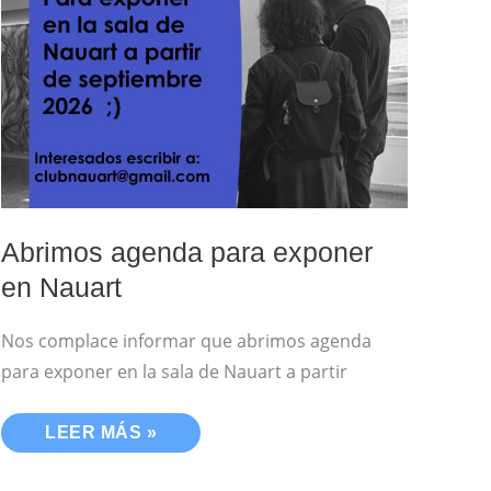
PARA
EXPONER
EN
NAUART
Abrimos agenda para exponer
en Nauart
Nos complace informar que abrimos agenda
para exponer en la sala de Nauart a partir
LEER MÁS »