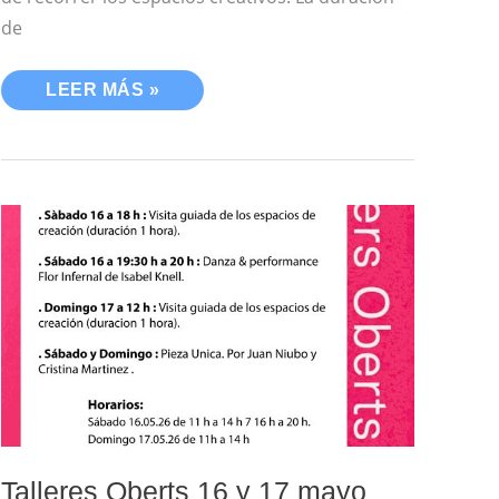
de
LEER MÁS »
TALLERES
OBERTS
16
Y
17
MAYO
2025-
ACTIVIDADES
Talleres Oberts 16 y 17 mayo