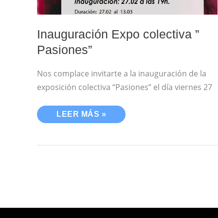
Inauguración Expo colectiva ”
Pasiones”
Nos complace invitarte a la inauguración de la
exposición colectiva “Pasiones” el día viernes 27
LEER MÁS »